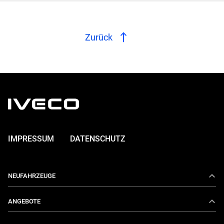
Zurück
IMPRESSUM
DATENSCHUTZ
NEUFAHRZEUGE
Daily
ANGEBOTE
E-Daily
Aktionen