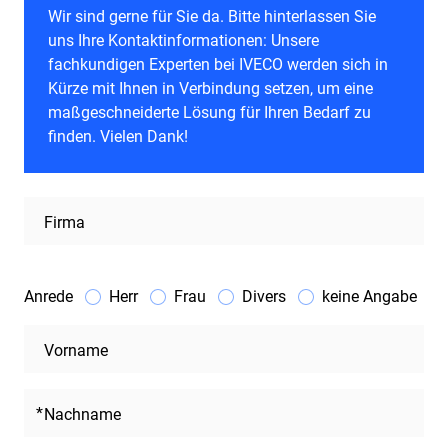
Wir sind gerne für Sie da. Bitte hinterlassen Sie
uns Ihre Kontaktinformationen: Unsere
fachkundigen Experten bei IVECO werden sich in
Kürze mit Ihnen in Verbindung setzen, um eine
maßgeschneiderte Lösung für Ihren Bedarf zu
finden. Vielen Dank!
Firma
Anrede
Herr
Frau
Divers
keine Angabe
Vorname
Nachname