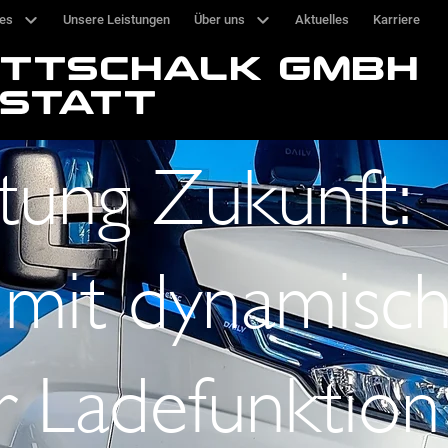
ces
Unsere Leistungen
Über uns
Aktuelles
Karriere
OTTSCHALK GMBH
STATT
tung Zukunft:
y mit dynamisc
r Ladefunktion