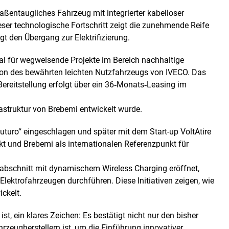
raßentaugliches Fahrzeug mit integrierter kabelloser
er technologische Fortschritt zeigt die zunehmende Reife
t den Übergang zur Elektrifizierung.
nal für wegweisende Projekte im Bereich nachhaltige
ersion des bewährten leichten Nutzfahrzeugs von IVECO. Das
ereitstellung erfolgt über ein 36‑Monats‑Leasing im
rastruktur von Brebemi entwickelt wurde.
uturo“ eingeschlagen und später mit dem Start-up VoltAtire
ckt und Brebemi als internationalen Referenzpunkt für
nabschnitt mit dynamischem Wireless Charging eröffnet,
 Elektrofahrzeugen durchführen. Diese Initiativen zeigen, wie
ckelt.
t, ein klares Zeichen: Es bestätigt nicht nur den bisher
zeugherstellern ist, um die Einführung innovativer