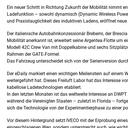
Ein neuer Schritt in Richtung Zukunft der Mobilität nimmt en
Ladefunktion – sowohl dynamisch (Dynamic Wireless Power T
und Praxistauglichkeit des induktiven Ladens, eröffnet neue
Der italienische Autobahnkonzessionär Brebemi, der Brescia 
Mobilität anerkannt ist, erweitert seine Argentea‑Flotte um 
Modell 42C Crew Van mit Doppelkabine und sechs Sitzplätzen
Rahmen der GATE‑Formel.
Das Fahrzeug unterscheidet sich von der Serienversion durch 
Der eDaily markiert einen wichtigen Meilenstein auf einem W
weitergeführt hat. Dieses Freiluft Labor hat das Interesse v
kabellose Ladetechnologien etabliert.
In den letzten Monaten ist das weltweite Interesse an DWPT
während die Vereinigten Staaten – zuletzt in Florida – fortg
sich die Technologie von der Experimentierphase zu einer pot
Vor diesem Hintergrund setzt IVECO mit der Erprobung eines s
eingeschlagenen Weg, sondern unterstreicht auch, wie wicht