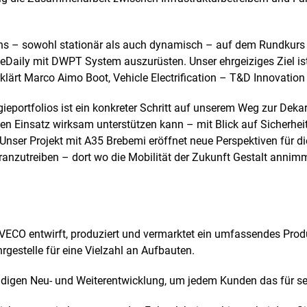
ens – sowohl stationär als auch dynamisch – auf dem Rundkurs 
eDaily mit DWPT System auszurüsten. Unser ehrgeiziges Ziel ist
klärt Marco Aimo Boot, Vehicle Electrification – T&D Innovatio
ieportfolios ist ein konkreter Schritt auf unserem Weg zur Dek
n Einsatz wirksam unterstützen kann – mit Blick auf Sicherhei
Unser Projekt mit A35 Brebemi eröffnet neue Perspektiven für die
oranzutreiben – dort wo die Mobilität der Zukunft Gestalt ann
IVECO entwirft, produziert und vermarktet ein umfassendes Prod
gestelle für eine Vielzahl an Aufbauten.
ändigen Neu- und Weiterentwicklung, um jedem Kunden das für s