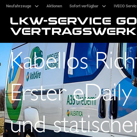
Neufahrzeuge
Aktionen
Sofort verfügbar
IVECO Servi
LKW-SERVICE G
VERTRAGSWERK
IVECO
Aktuelles
Kabellos Rich
Erster eDail
und statische