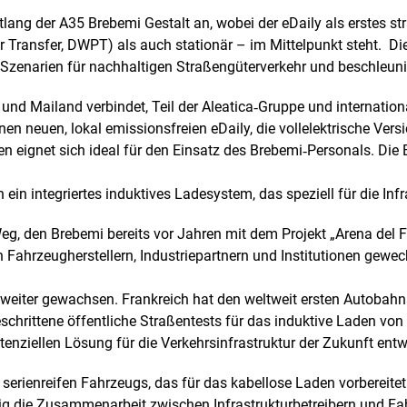
tlang der A35 Brebemi Gestalt an, wobei der eDaily als erstes st
ransfer, DWPT) als auch stationär – im Mittelpunkt steht. Dies
 Szenarien für nachhaltigen Straßengüterverkehr und beschleunig
und Mailand verbindet, Teil der Aleatica‑Gruppe und internatio
einen neuen, lokal emissionsfreien eDaily, die vollelektrische V
 eignet sich ideal für den Einsatz des Brebemi‑Personals. Die B
ein integriertes induktives Ladesystem, das speziell für die Inf
eg, den Brebemi bereits vor Jahren mit dem Projekt „Arena del F
on Fahrzeugherstellern, Industriepartnern und Institutionen gewe
 weiter gewachsen. Frankreich hat den weltweit ersten Autobah
eschrittene öffentliche Straßentests für das induktive Laden von
enziellen Lösung für die Verkehrsinfrastruktur der Zukunft entwi
erienreifen Fahrzeugs, das für das kabellose Laden vorbereitet is
ig die Zusammenarbeit zwischen Infrastrukturbetreibern und Fahr