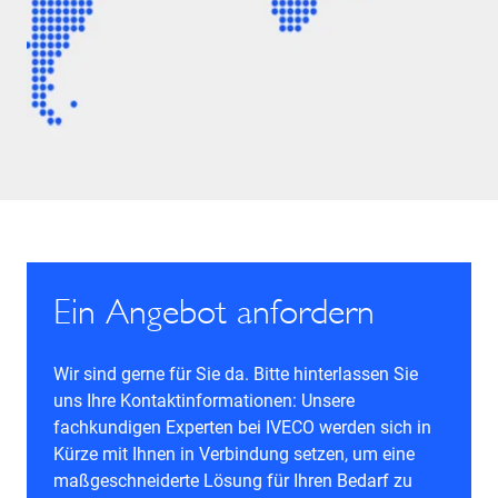
Ein Angebot anfordern
Wir sind gerne für Sie da. Bitte hinterlassen Sie
uns Ihre Kontaktinformationen: Unsere
fachkundigen Experten bei IVECO werden sich in
Kürze mit Ihnen in Verbindung setzen, um eine
maßgeschneiderte Lösung für Ihren Bedarf zu