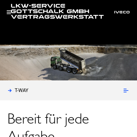
LKW-SERVICE
GOTTSCHALK GMBH
VERTRAGSWERKSTATT
IVECO
Neufahrzeuge
T-WAY
Fahrgestell
T-WAY
Bereit für jede
Aufgabe