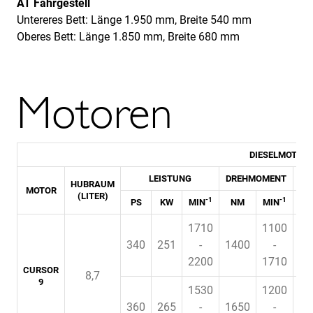
AT Fahrgestell
Untereres Bett: Länge 1.950 mm, Breite 540 mm
Oberes Bett: Länge 1.850 mm, Breite 680 mm
Motoren
DIESELMOTORR
LEISTUNG
DREHMOMENT
TU
HUBRAUM
MOTOR
(LITER)
-1
-1
PS
KW
MIN
NM
MIN
1710
1100
340
251
-
1400
-
2200
1710
CURSOR
8,7
9
1530
1200
360
265
-
1650
-