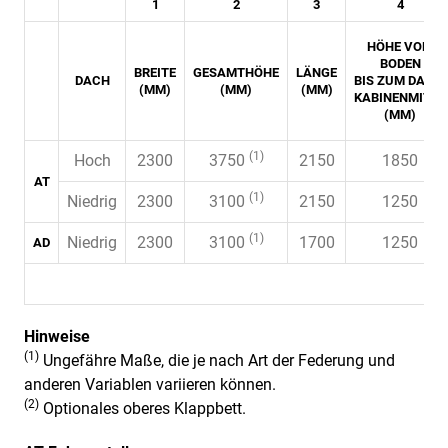
1
2
3
4
HÖHE VOM
BODEN
BREITE
GESAMTHÖHE
LÄNGE
DACH
BIS ZUM DACH,
(MM)
(MM)
(MM)
KABINENMITTE
(MM)
(1)
Hoch
2300
3750
2150
1850
AT
(1)
Niedrig
2300
3100
2150
1250
(1)
Niedrig
2300
3100
1700
1250
AD
Hinweise
(1)
Ungefähre Maße, die je nach Art der Federung und
anderen Variablen variieren können.
(2)
Optionales oberes Klappbett.